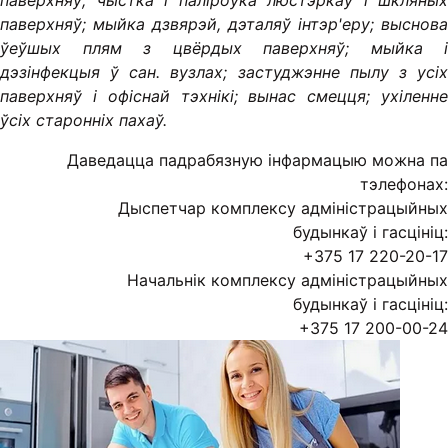
паверхняў;
чыстка і паліроўка люстэркаў і шкляных
паверхняў;
мыйка дзвярэй, дэталяў інтэр'еру;
выснова
ўеўшых плям з цвёрдых паверхняў;
мыйка і
дэзінфекцыя ў сан.
вузлах;
застуджэнне пылу з усі
паверхняў і офіснай тэхнікі;
вынас смецця;
ухіленн
ўсіх старонніх пахаў.
Даведацца падрабязную інфармацыю можна па
тэлефонах:
Дыспетчар комплексу адміністрацыйных
будынкаў і гасцініц:
+375 17 220-20-17
Начальнік комплексу адміністрацыйных
будынкаў і гасцініц:
+375 17 200-00-24