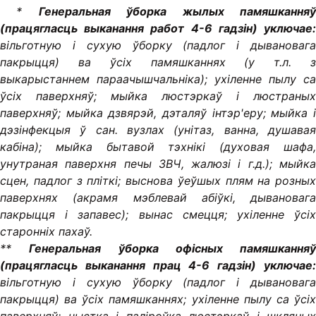
*
Генеральная
ўборка жылых памяшкання
(працягласць выканання работ 4-6 гадзін) уключае:
вільготную і сухую ўборку (падлог і дывановага
пакрыцця) ва ўсіх памяшканнях (у т.л. з
выкарыстаннем параачышчальніка);
ухіленне пылу са
ўсіх паверхняў;
мыйка люстэркаў і люстраных
паверхняў;
мыйка дзвярэй, дэталяў інтэр'еру;
мыйка 
дэзінфекцыя ў сан.
вузлах (унітаз, ванна, душава
кабіна);
мыйка бытавой тэхнікі (духовая шафа
унутраная паверхня печы ЗВЧ, жалюзі і г.д.);
мыйк
сцен, падлог з пліткі;
выснова ўеўшых плям на розных
паверхнях (акрамя мэблевай абіўкі, дывановага
пакрыцця і запавес);
вынас смецця;
ухіленне ўсі
старонніх пахаў.
**
Генеральная ўборка офісных памяшканняў
(працягласць выканання прац 4-6 гадзін) уключае:
вільготную і сухую ўборку (падлог і дывановага
пакрыцця) ва ўсіх памяшканнях;
ухіленне пылу са ўсі