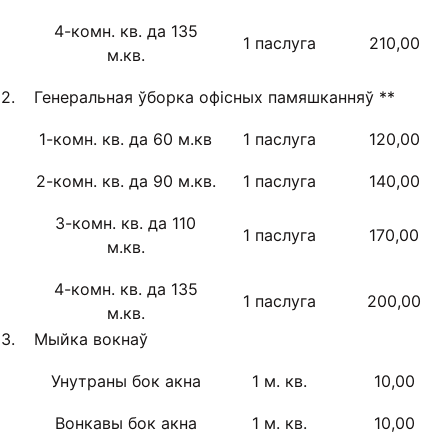
4-комн. кв. да 135
1 паслуга
210,00
м.кв.
2.
Генеральная ўборка офісных памяшканняў **
1-комн. кв. да 60 м.кв
1 паслуга
120,00
2-комн. кв. да 90 м.кв.
1 паслуга
140,00
3-комн. кв. да 110
1 паслуга
170,00
м.кв.
4-комн. кв. да 135
1 паслуга
200,00
м.кв.
3.
Мыйка вокнаў
Унутраны бок акна
1 м. кв.
10,00
Вонкавы бок акна
1 м. кв.
10,00