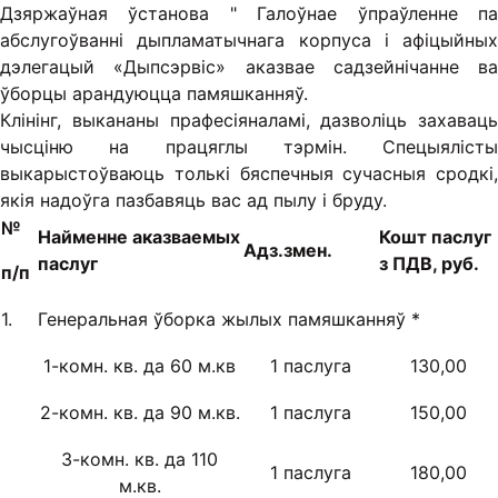
Дзяржаўная ўстанова " Галоўнае ўпраўленне па
абслугоўванні дыпламатычнага корпуса і афіцыйных
дэлегацый «Дыпсэрвіс» аказвае садзейнічанне ва
ўборцы арандуюцца памяшканняў.
Клінінг, выкананы прафесіяналамі, дазволіць захаваць
чысціню на працяглы тэрмін. Спецыялісты
выкарыстоўваюць толькі бяспечныя сучасныя сродкі,
якія надоўга пазбавяць вас ад пылу і бруду.
№
Найменне аказваемых
Кошт паслуг
Адз.змен.
паслуг
з ПДВ, руб.
п/п
1.
Генеральная ўборка жылых памяшканняў *
1-комн. кв. да 60 м.кв
1 паслуга
130,00
2-комн. кв. да 90 м.кв.
1 паслуга
150,00
3-комн. кв. да 110
1 паслуга
180,00
м.кв.