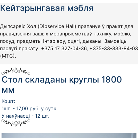
Кейтэрынгавая мэбля
Дыпсэрвіс Хол (Dipservice Hall) прапануе ў пракат для
правядзення вашых мерапрыемстваў тэхніку, мэблю,
посуд, прадметы інтэр'еру, сцягі, дываны. Замовіць
паслугі пракату: +375 17 327-04-36, +375-33-333-84-03
(МТС).
Стол складаны круглы 1800
мм
Кошт:
1шт. - 17,00 руб. у суткі
У наяўнасці - 12 шт.