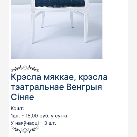
Крэсла мяккае, крэсла
тэатральнае Венгрыя
Сіняе
Кошт:
1шт. - 15,00 руб. у суткі
У наяўнасці - 3 шт.