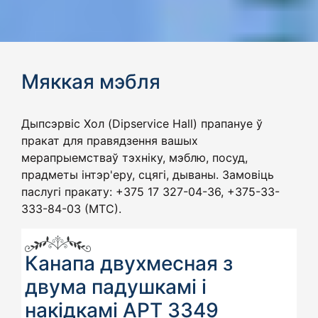
Мяккая мэбля
Дыпсэрвіс Хол (Dipservice Hall) прапануе ў
пракат для правядзення вашых
мерапрыемстваў тэхніку, мэблю, посуд,
прадметы інтэр'еру, сцягі, дываны. Замовіць
паслугі пракату: +375 17 327-04-36, +375-33-
333-84-03 (МТС).
Канапа двухмесная з
двума падушкамі і
накідкамі АРТ 3349