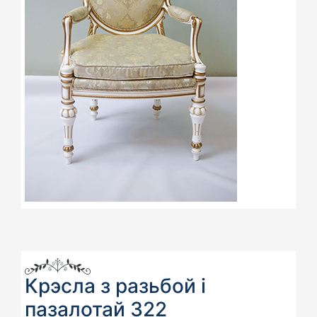
Крэсла з разьбой і
пазалотай 322