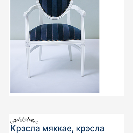
Крэсла мяккае, крэсла