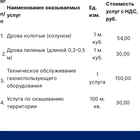
№
Стоимость
Наименование оказываемых
Ед.
услуг с НДС,
п/
услуг
изм.
руб.
п
1 м.
1.
Дрова колотые (колуном)
54,00
куб.
Дрова пиленые (длиной 0,3-0,5
1 м.
2.
30,00
м)
куб.
Техническое обслуживание
1
газоиспользующего
150,00
3.
услуга
оборудования
Услуга по окашиванию
100 м.
4.
30,00
территории
кв.